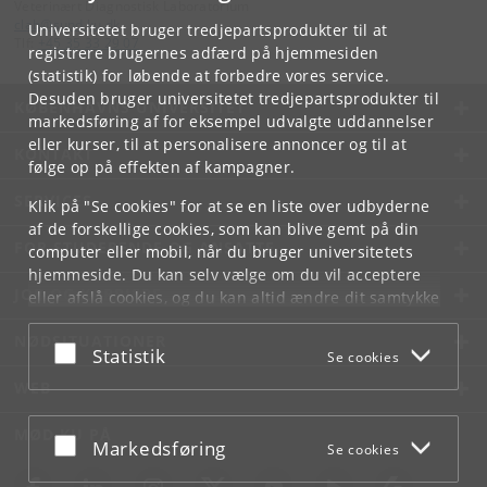
Veterinært Diagnostisk Laboratorium
clab
@
sund
.
ku
.
dk
Universitetet bruger tredjepartsprodukter til at
Tlf:
+45 35 33 29 07
registrere brugernes adfærd på hjemmesiden
(statistik) for løbende at forbedre vores service.
Desuden bruger universitetet tredjepartsprodukter til
KØBENHAVNS UNIVERSITET
markedsføring af for eksempel udvalgte uddannelser
eller kurser, til at personalisere annoncer og til at
KONTAKT
følge op på effekten af kampagner.
SERVICES
Klik på "Se cookies" for at se en liste over udbyderne
af de forskellige cookies, som kan blive gemt på din
FOR STUDERENDE OG ANSATTE
computer eller mobil, når du bruger universitetets
hjemmeside. Du kan selv vælge om du vil acceptere
JOB OG KARRIERE
eller afslå cookies, og du kan altid ændre dit samtykke
under
Cookie- og privatlivspolitik
som du finder i
NØDSITUATIONER
bunden af hver side.
Acceptér eller afslå
Statistik
Se cookies
Googles privatlivspolitik
WEB
MØD KU PÅ
Acceptér eller afslå
Markedsføring
Se cookies